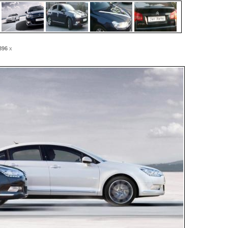
896
x