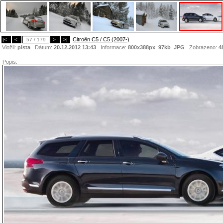
Citroën C5 / C5 (2007-)
|<
<
57 / 179
>
>|
Vložil:
pista
Dátum:
20.12.2012 13:43
Informace:
800x388px 97kb
JPG
Zobrazeno:
4
Popis: