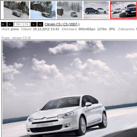
Citroën C5 / C5 (2007-)
|<
<
58 / 179
>
>|
Vložil:
pista
Dátum:
20.12.2012 13:43
Informace:
800x455px 127kb
JPG
Zobrazeno:
Popis:
citroen C5 III