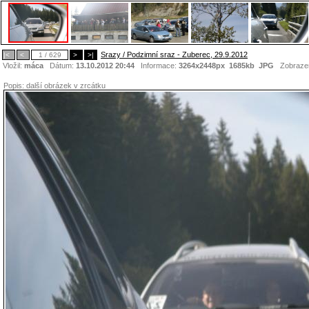
Srazy / Podzimní sraz - Zuberec, 29.9.2012
|<
<
1 / 629
>
>|
Vložil:
máca
Dátum:
13.10.2012 20:44
Informace:
3264x2448px 1685kb
JPG
Zobraze
Popis:
další obrázek v zrcátku