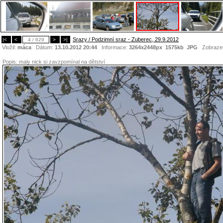
Srazy / Podzimní sraz - Zuberec, 29.9.2012
|<
<
4 / 629
>
>|
Vložil:
máca
Dátum:
13.10.2012 20:44
Informace:
3264x2448px 1575kb
JPG
Zobraze
Popis:
maly nick si zavzpomínal na dětství