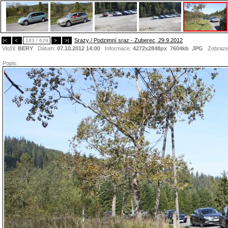
Srazy / Podzimní sraz - Zuberec, 29.9.2012
|<
<
183 / 629
>
>|
Vložil:
BERY
Dátum:
07.10.2012 14:00
Informace:
4272x2848px 7604kb
JPG
Zobraze
Popis: