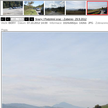
Srazy / Podzimní sraz - Zuberec, 29.9.2012
|<
<
186 / 629
>
>|
Vložil:
BERY
Dátum:
07.10.2012 14:00
Informace:
1024x682px 142kb
JPG
Zobrazen
Popis: