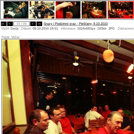
Srazy / Podzimní sraz - Piešťany, 9.10.2010
|<
<
93 / 99
>
>|
Vložil:
Darja
Dátum:
09.10.2010 18:51
Informace:
1024x683px 193kb
JPG
Zobrazeno
Popis:
Večer