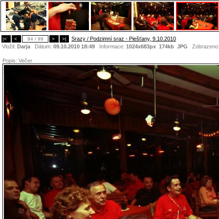
Srazy / Podzimní sraz - Piešťany, 9.10.2010
|<
<
94 / 99
>
>|
Vložil:
Darja
Dátum:
09.10.2010 18:49
Informace:
1024x683px 174kb
JPG
Zobrazeno
Popis:
Večer