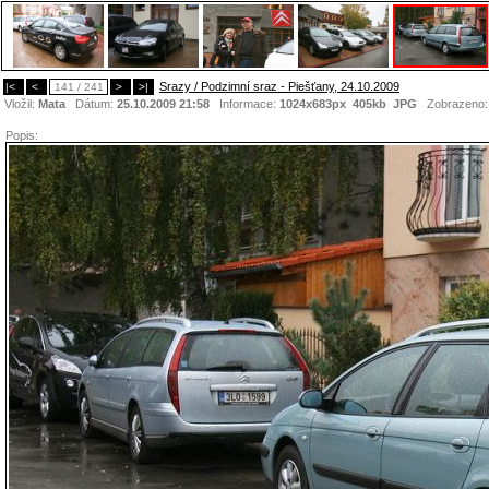
Srazy / Podzimní sraz - Piešťany, 24.10.2009
|<
<
141 / 241
>
>|
Vložil:
Mata
Dátum:
25.10.2009 21:58
Informace:
1024x683px 405kb
JPG
Zobrazeno
Popis: