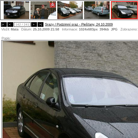
Srazy / Podzimní sraz - Piešťany, 24.10.2009
|<
<
142 / 241
>
>|
Vložil:
Mata
Dátum:
25.10.2009 21:58
Informace:
1024x683px 394kb
JPG
Zobrazeno
Popis: