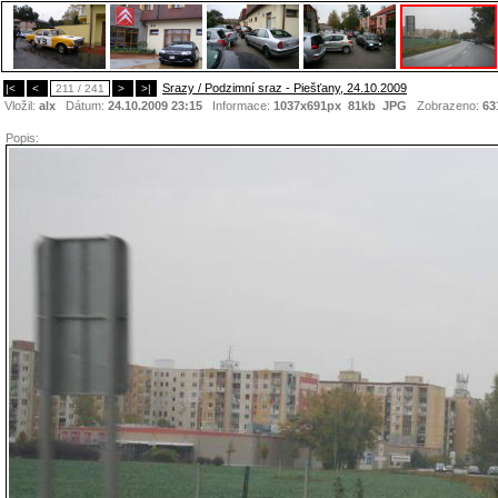
Srazy / Podzimní sraz - Piešťany, 24.10.2009
|<
<
211 / 241
>
>|
Vložil:
alx
Dátum:
24.10.2009 23:15
Informace:
1037x691px 81kb
JPG
Zobrazeno:
63
Popis: