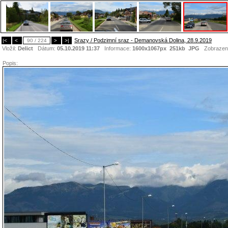
Srazy / Podzimní sraz - Demanovská Dolina, 28.9.2019
|<
<
90 / 224
>
>|
Vložil:
Delict
Dátum:
05.10.2019 11:37
Informace:
1600x1067px 251kb
JPG
Zobrazen
Popis: