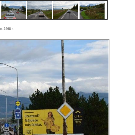
o:
2468
x