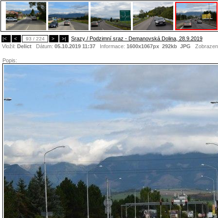
Srazy / Podzimní sraz - Demanovská Dolina, 28.9.2019
|<
<
93 / 224
>
>|
Vložil:
Delict
Dátum:
05.10.2019 11:37
Informace:
1600x1067px 292kb
JPG
Zobrazen
Popis: