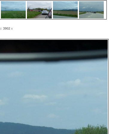
o:
3902
x