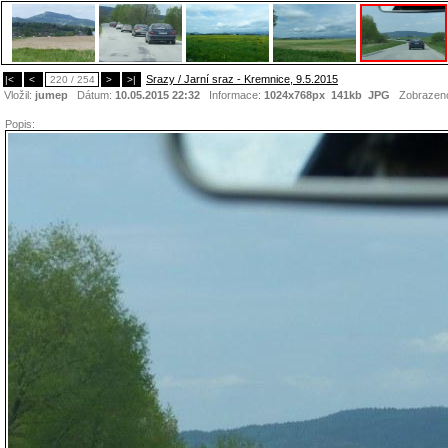
Srazy / Jarní sraz - Kremnice, 9.5.2015
|<
<
220 / 254
>
>|
Vložil:
jumep
Dátum:
10.05.2015 22:32
Informace:
1024x768px 141kb
JPG
Zobrazen
Popis: