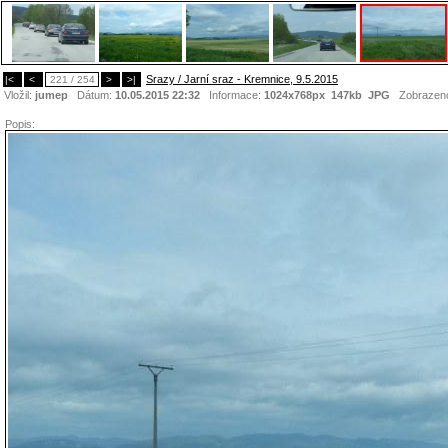
Srazy / Jarní sraz - Kremnice, 9.5.2015
|<
<
221 / 254
>
>|
Vložil:
jumep
Dátum:
10.05.2015 22:32
Informace:
1024x768px 147kb
JPG
Zobrazen
Popis: