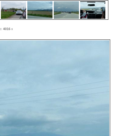
o:
4016
x