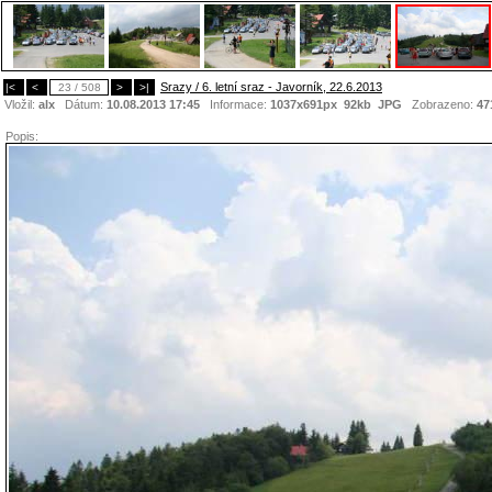
Srazy / 6. letní sraz - Javorník, 22.6.2013
|<
<
23 / 508
>
>|
Vložil:
alx
Dátum:
10.08.2013 17:45
Informace:
1037x691px 92kb
JPG
Zobrazeno:
47
Popis: