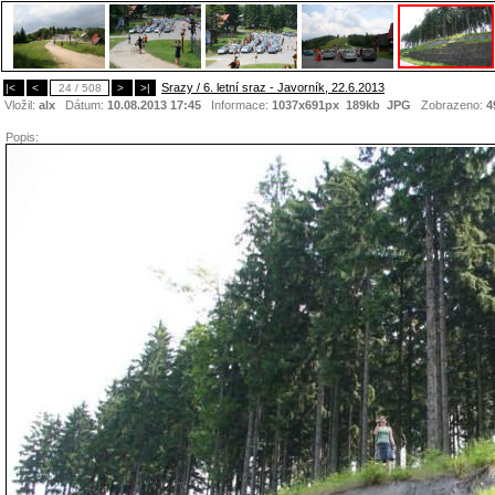
Srazy / 6. letní sraz - Javorník, 22.6.2013
|<
<
24 / 508
>
>|
Vložil:
alx
Dátum:
10.08.2013 17:45
Informace:
1037x691px 189kb
JPG
Zobrazeno:
4
Popis: