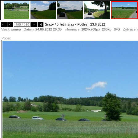
Srazy / 5. letní sraz - Podlesí, 23.6.2012
|<
<
490 / 639
>
>|
Vložil:
jumep
Dátum:
24.06.2012 20:35
Informace:
1024x768px 260kb
JPG
Zobrazen
Popis: