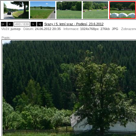
Srazy / 5. letní sraz - Podlesí, 23.6.2012
|<
<
493 / 639
>
>|
Vložil:
jumep
Dátum:
24.06.2012 20:35
Informace:
1024x768px 276kb
JPG
Zobrazen
Popis: