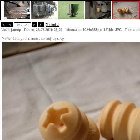
Technika
|<
<
16 / 129
>
>|
Vložil:
jumep
Dátum:
23.07.2010 23:29
Informace:
1024x685px 121kb
JPG
Zobrazen
Popis:
dorazy na ramena zadnej napravy