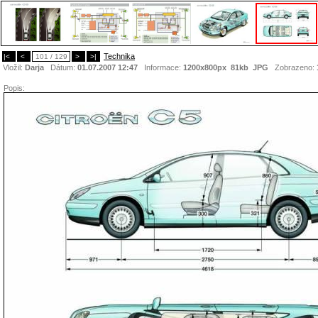
Technika
|<
<
101 / 129
>
>|
Vložil:
Darja
Dátum:
01.07.2007 12:47
Informace:
1200x800px 81kb
JPG
Zobrazeno:
Popis: