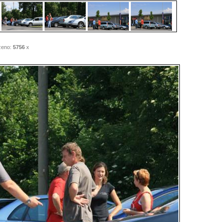
eno:
5756
x