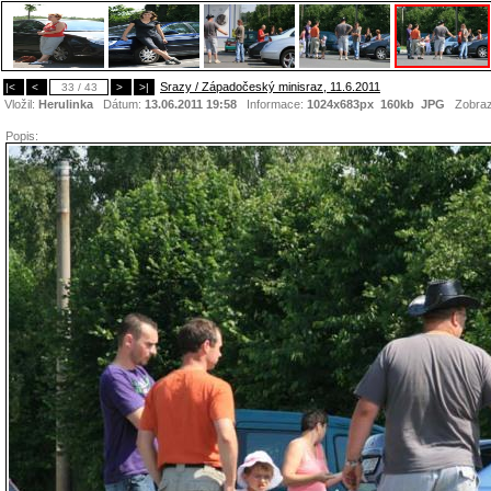
Srazy / Západočeský minisraz, 11.6.2011
|<
<
33 / 43
>
>|
Vložil:
Herulinka
Dátum:
13.06.2011 19:58
Informace:
1024x683px 160kb
JPG
Zobraz
Popis: