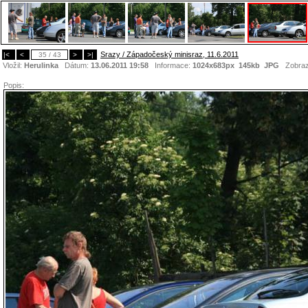
Srazy / Západočeský minisraz, 11.6.2011
|<
<
35 / 43
>
>|
Vložil:
Herulinka
Dátum:
13.06.2011 19:58
Informace:
1024x683px 145kb
JPG
Zobraz
Popis: