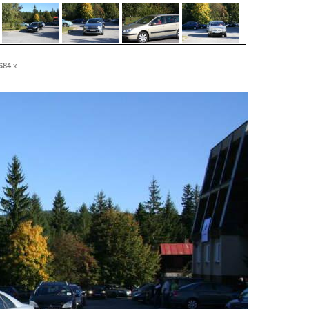
684
x