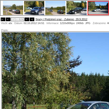
Srazy / Podzimní sraz - Zuberec, 29.9.2012
|<
<
373 / 629
>
>|
Vložil:
alx
Dátum:
02.10.2012 14:51
Informace:
1210x806px 240kb
JPG
Zobrazeno:
4
Popis: