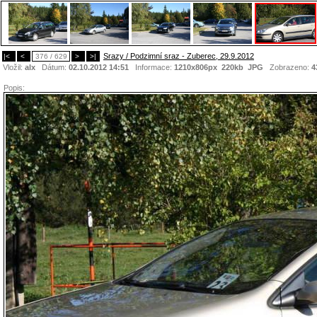
Srazy / Podzimní sraz - Zuberec, 29.9.2012
|<
<
376 / 629
>
>|
Vložil:
alx
Dátum:
02.10.2012 14:51
Informace:
1210x806px 220kb
JPG
Zobrazeno:
4
Popis: