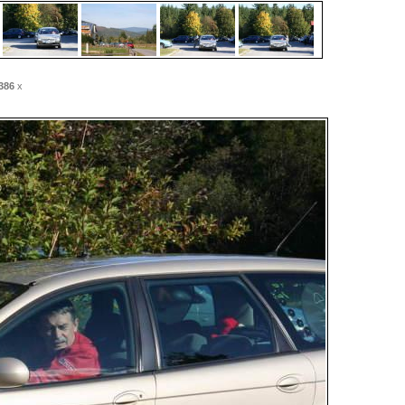
386
x