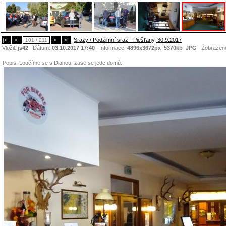
Srazy / Podzimní sraz - Piešťany, 30.9.2017
|<
<
101 / 211
>
>|
Vložil:
js42
Dátum:
03.10.2017 17:40
Informace:
4896x3672px 5370kb
JPG
Zobrazen
Popis:
Loučíme se s Dianou, zase se jede domů.