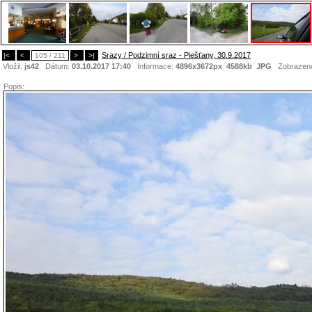
Srazy / Podzimní sraz - Piešťany, 30.9.2017
|<
<
105 / 211
>
>|
Vložil:
js42
Dátum:
03.10.2017 17:40
Informace:
4896x3672px 4588kb
JPG
Zobrazen
Popis: