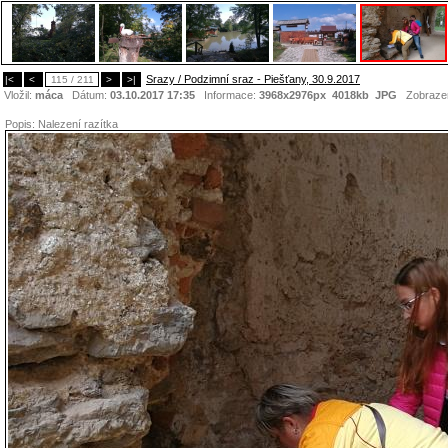
Srazy / Podzimní sraz - Piešťany, 30.9.2017
|<
<
115 / 211
>
>|
Vložil:
máca
Dátum:
03.10.2017 17:35
Informace:
3968x2976px 4018kb
JPG
Zobraze
Popis:
Nalezení razítka