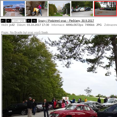
Srazy / Podzimní sraz - Piešťany, 30.9.2017
|<
<
118 / 211
>
>|
Vložil:
js42
Dátum:
03.10.2017 17:30
Informace:
4896x3672px 7496kb
JPG
Zobrazen
Popis:
Na Bradle byl sraz vozů Saab.