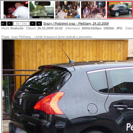
Srazy / Podzimní sraz - Piešťany, 24.10.2009
|<
<
33 / 241
>
>|
Vložil:
Drahuše
Dátum:
26.10.2009 16:02
Informace:
2604x1626px 1082kb
JPG
Zobra
Popis:
sraz Pieštany....i tyhle krasavce jsme potkali u penzionu....