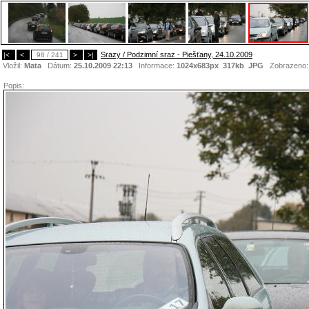
Srazy / Podzimní sraz - Piešťany, 24.10.2009
|<
<
98 / 241
>
>|
Vložil:
Mata
Dátum:
25.10.2009 22:13
Informace:
1024x683px 317kb
JPG
Zobrazeno
Popis: