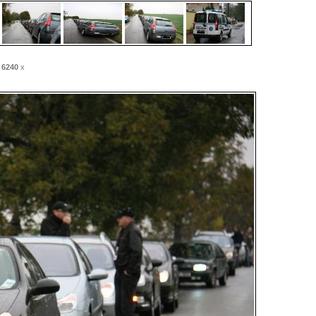
:
6240
x