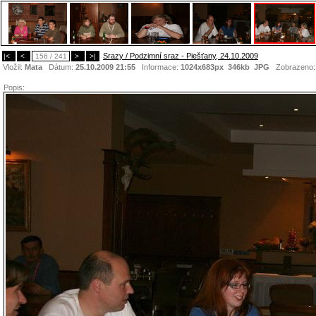
Srazy / Podzimní sraz - Piešťany, 24.10.2009
|<
<
156 / 241
>
>|
Vložil:
Mata
Dátum:
25.10.2009 21:55
Informace:
1024x683px 346kb
JPG
Zobrazeno
Popis: