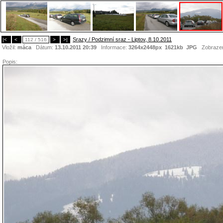
Srazy / Podzimní sraz - Liptov, 8.10.2011
|<
<
112 / 516
>
>|
Vložil:
máca
Dátum:
13.10.2011 20:39
Informace:
3264x2448px 1621kb
JPG
Zobraze
Popis: