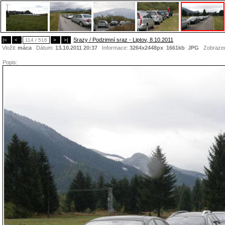
Srazy / Podzimní sraz - Liptov, 8.10.2011
|<
<
114 / 516
>
>|
Vložil:
máca
Dátum:
13.10.2011 20:37
Informace:
3264x2448px 1661kb
JPG
Zobraze
Popis: