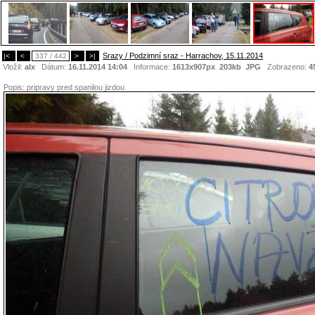
Srazy / Podzimní sraz - Harrachov, 15.11.2014
|<
<
337 / 442
>
>|
Vložil:
alx
Dátum:
16.11.2014 14:04
Informace:
1613x907px 203kb
JPG
Zobrazeno:
4
Popis:
pripravy pred spanilou jizdou