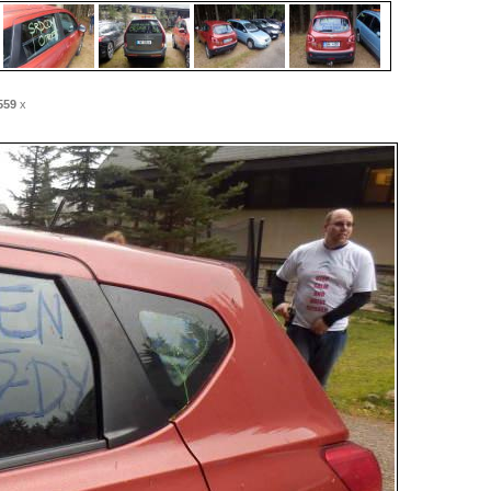
559
x