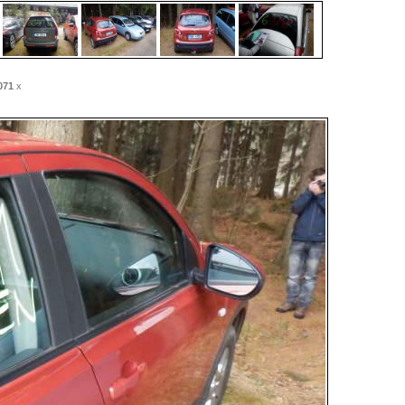
071
x