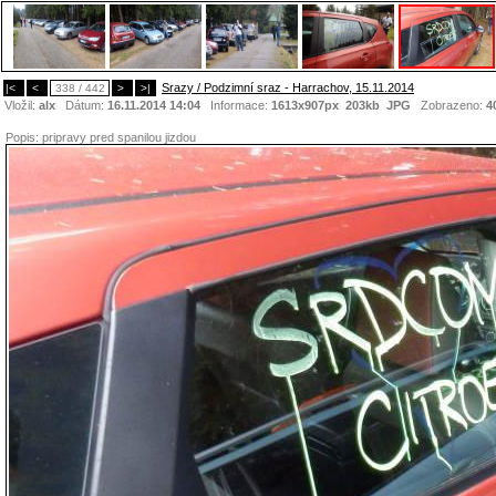
Srazy / Podzimní sraz - Harrachov, 15.11.2014
|<
<
338 / 442
>
>|
Vložil:
alx
Dátum:
16.11.2014 14:04
Informace:
1613x907px 203kb
JPG
Zobrazeno:
4
Popis:
pripravy pred spanilou jizdou