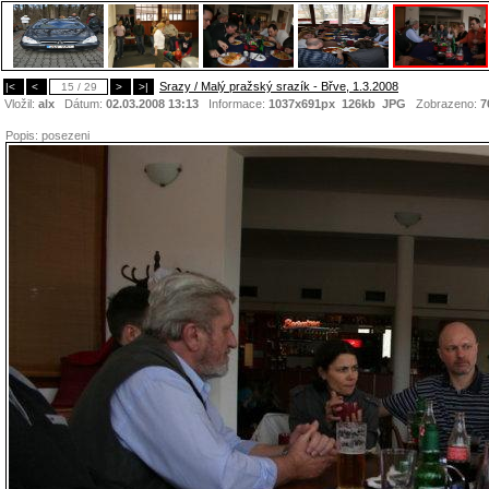
Srazy / Malý pražský srazík - Břve, 1.3.2008
|<
<
15 / 29
>
>|
Vložil:
alx
Dátum:
02.03.2008 13:13
Informace:
1037x691px 126kb
JPG
Zobrazeno:
7
Popis:
posezeni