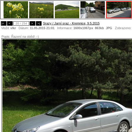
Srazy / Jarní sraz - Kremnice, 9.5.2015
|<
<
20 / 254
>
>|
Vložil:
vlkr
Dátum:
11.05.2015 21:01
Informace:
1600x1067px 863kb
JPG
Zobrazeno
Popis:
Řazení na oběd! :-)