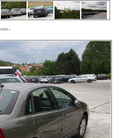
:
4154
x