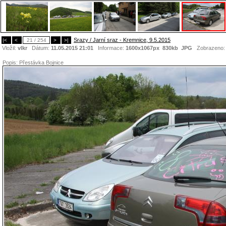
Srazy / Jarní sraz - Kremnice, 9.5.2015
|<
<
21 / 254
>
>|
Vložil:
vlkr
Dátum:
11.05.2015 21:01
Informace:
1600x1067px 830kb
JPG
Zobrazeno
Popis:
Přestávka Bojnice