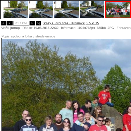
Srazy / Jarní sraz - Kremnice, 9.5.2015
|<
<
81 / 254
>
>|
Vložil:
jumep
Dátum:
10.05.2015 22:32
Informace:
1024x768px 335kb
JPG
Zobrazen
Popis:
spolocna fotka v strede europy