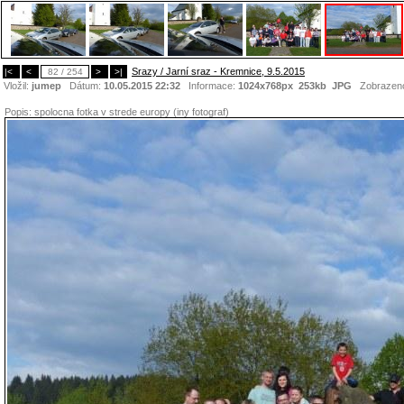
Srazy / Jarní sraz - Kremnice, 9.5.2015
|<
<
82 / 254
>
>|
Vložil:
jumep
Dátum:
10.05.2015 22:32
Informace:
1024x768px 253kb
JPG
Zobrazen
Popis:
spolocna fotka v strede europy (iny fotograf)