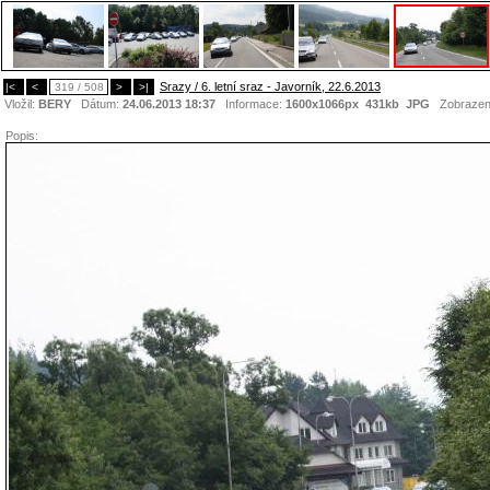
Srazy / 6. letní sraz - Javorník, 22.6.2013
|<
<
319 / 508
>
>|
Vložil:
BERY
Dátum:
24.06.2013 18:37
Informace:
1600x1066px 431kb
JPG
Zobrazen
Popis: