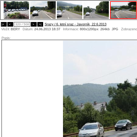
Srazy / 6. letní sraz - Javorník, 22.6.2013
|<
<
320 / 508
>
>|
Vložil:
BERY
Dátum:
24.06.2013 18:37
Informace:
800x1200px 264kb
JPG
Zobrazen
Popis: