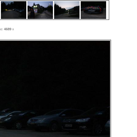
o:
4689
x