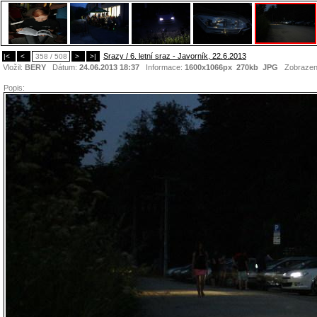
Srazy / 6. letní sraz - Javorník, 22.6.2013
|<
<
358 / 508
>
>|
Vložil:
BERY
Dátum:
24.06.2013 18:37
Informace:
1600x1066px 270kb
JPG
Zobrazen
Popis: