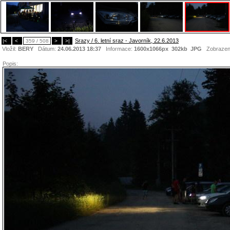
Srazy / 6. letní sraz - Javorník, 22.6.2013
|<
<
359 / 508
>
>|
Vložil:
BERY
Dátum:
24.06.2013 18:37
Informace:
1600x1066px 302kb
JPG
Zobrazen
Popis: