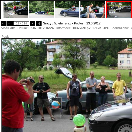
Srazy / 5. letní sraz - Podlesí, 23.6.2012
|<
<
52 / 639
>
>|
Vložil:
alx
Dátum:
02.07.2012 16:24
Informace:
1037x691px 171kb
JPG
Zobrazeno:
5
Popis: