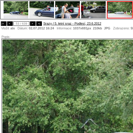
Srazy / 5. letní sraz - Podlesí, 23.6.2012
|<
<
53 / 639
>
>|
Vložil:
alx
Dátum:
02.07.2012 16:24
Informace:
1037x691px 210kb
JPG
Zobrazeno:
5
Popis: