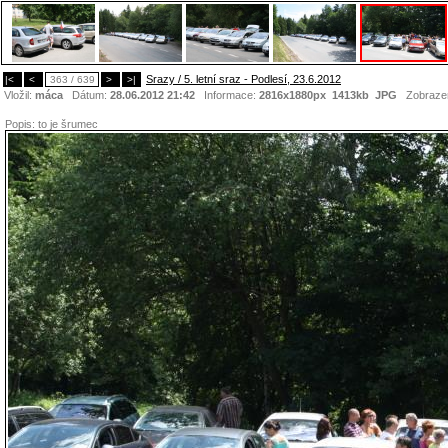
Srazy / 5. letní sraz - Podlesí, 23.6.2012
|<
<
363 / 639
>
>|
Vložil:
máca
Dátum:
28.06.2012 21:42
Informace:
2816x1880px 1413kb
JPG
Zobraze
Popis:
to je šrumec