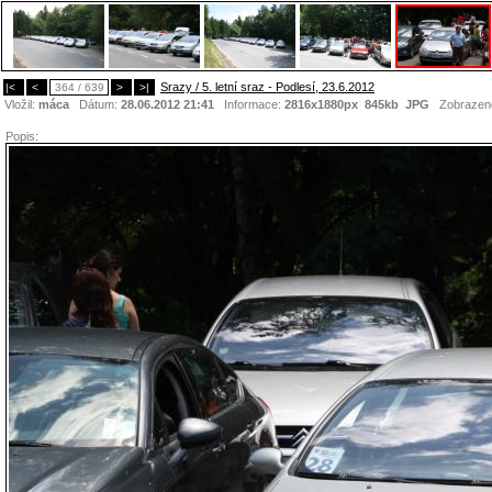
Srazy / 5. letní sraz - Podlesí, 23.6.2012
|<
<
364 / 639
>
>|
Vložil:
máca
Dátum:
28.06.2012 21:41
Informace:
2816x1880px 845kb
JPG
Zobrazen
Popis: