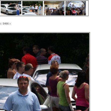
o:
5466
x