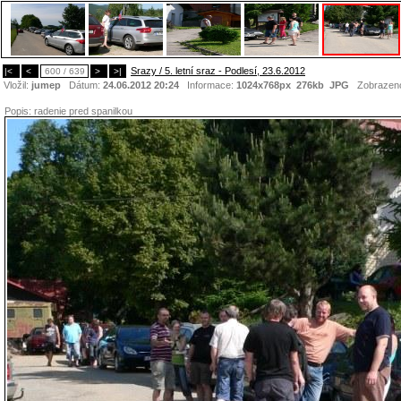
Srazy / 5. letní sraz - Podlesí, 23.6.2012
|<
<
600 / 639
>
>|
Vložil:
jumep
Dátum:
24.06.2012 20:24
Informace:
1024x768px 276kb
JPG
Zobrazen
Popis:
radenie pred spanilkou